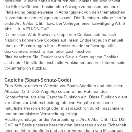
gestalten. Zudem haben wir durch die Cookies die Möglichkeit,
die Effektivität einer bestimmten Anzeige zu messen und ihre
Platzierung beispielsweise in Abhängigkeit von den thematischen
Nutzerinteressen erfolgen zu lassen. Die Rechtsgrundlage hierfür
bildet Art. 6 Abs. 1 lit. f bzw. bei Vorliegen einer Einwilligung Art. 6
Abs. 1 lit. a EU-DS-GVO.
Die meisten Web-Browser akzeptieren Cookies automatisch.
Natürlich können Sie Cookies auf Ihrem Endgerät auch manuell
über die Einstellungen Ihres Browsers oder softwaregestützt
deaktivieren, einschränken oder auch löschen.
Bitte beachten Sie: Deaktivieren Sie die Setzung von Cookies,
sind unter Umständen nicht alle Funktionen unserer Internetseite
vollumfänglich nutzbar.
Captcha (Spam-Schutz-Code)
Zum Schutz unserer Website vor Spam-Angriffen und ähnlichen
Attacken (z.B. DoS-Angriffe) setzen wir im Rahmen des
Kontaktformulars eine Captcha-Funktion ein. Diese Funktion dient
vor allem zur Unterscheidung, ob eine Eingabe durch eine
natürliche Person erfolgt oder missbräuchlich durch maschinelle
und automatisierte Verarbeitung erfolgt.
Rechtsgrundlage für die Verarbeitung ist Art. 6 Abs. 1 lit. f EU-DS-
GVO auf Basis unseres berechtigten Interesses an der Sicherheit
unseres Internetauftritts und an der Vermeidung von Missbrauch